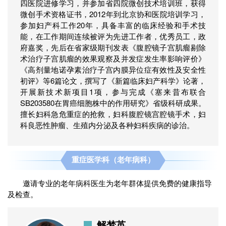
四医院进修学习，并参加省四院微创技术培训班，获得
微创手术资格证书，2012年到北京协和医院培训学习，
参加妇产科工作20年，具备丰富的临床经验和手术技
能，在工作期间连续被评为先进工作者，优秀员工，政
府嘉奖，先后在省家级期刊发表《腹腔镜子宫肌瘤剔除
术治疗子宫肌瘤的效果观察及并发症发生率影响评价》
《高剂量地诺孕素治疗子宫内膜异位症有效性及安全性
初评》等6篇论文，撰写了《新篇临床妇产科学》论著，
开展新技术新项目1项，参与完成《塞来昔布联合
SB203580在胃癌细胞株中的作用研究》省级科研成果。
擅长妇科急危重症的抢救，妇科腹腔镜宫腔镜手术，妇
科良恶性肿瘤、生殖内分泌及各种妇科疾病的诊治。
重症医学科（老年病科）
邀请专业的老年病科医生为老年群体提供免费的健康指导
及检查。
解梦英